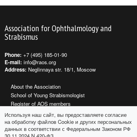
Association for Ophthalmology and
Strabismus
+7 (495) 185-01-90
Phone:
info@raos.org
E-mail:
Neglinnaya str. 18/1, Moscow
Address:
About the Association
School of Young Strabismologist
Register of AOS members
Rules and Regulations for Membership in AOS
Используя наш сайт, вы предоставляете согласие
How to become a member
на обработку файлов Cookie и других персональных
данных в соответствии с Федеральным Законом РФ
Webinars
30.11.2024 N 420-ФЗ.