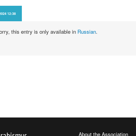
2024 12:38
orry, this entry is only available in
Russian
.
trabismus
About the Association