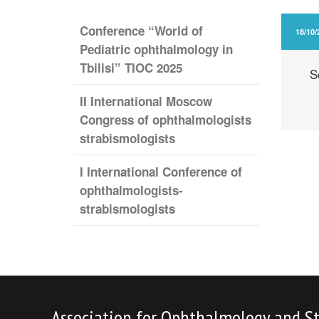
Conference “World of
18/10/
Pediatric ophthalmology in
Tbilisi” TIOC 2025
S
II International Moscow
Congress of ophthalmologists
strabismologists
I International Conference of
ophthalmologists-
strabismologists
Association for Ophthalmology and S